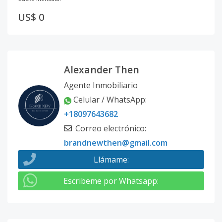
US$ 0
Alexander Then
Agente Inmobiliario
Celular / WhatsApp
:
+18097643682
Correo electrónico
:
brandnewthen@gmail.com
Llámame
:
Escribeme por Whatsapp
: