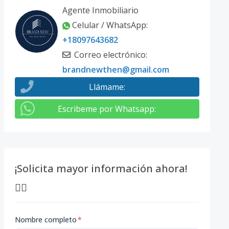
Agente Inmobiliario
Celular / WhatsApp
:
+18097643682
Correo electrónico
:
brandnewthen@gmail.com
Llámame
:
Escribeme por Whatsapp
:
¡Solicita mayor información ahora!
👇🏽
Nombre completo
*