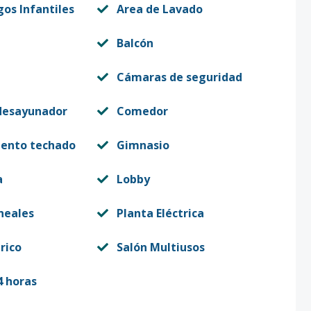
gos Infantiles
Area de Lavado
Balcón
Cámaras de seguridad
desayunador
Comedor
iento techado
Gimnasio
a
Lobby
neales
Planta Eléctrica
rico
Salón Multiusos
4 horas