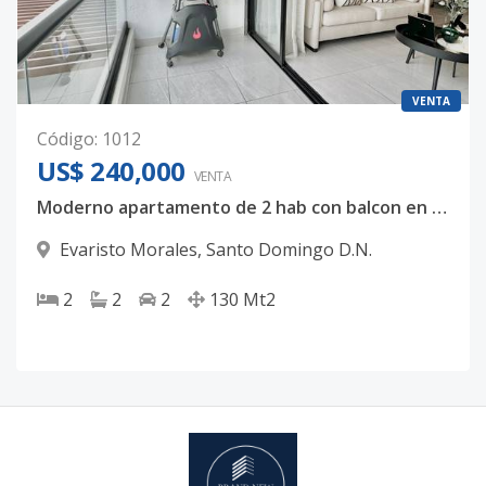
VENTA
Código
:
1012
US$ 240,000
VENTA
Moderno apartamento de 2 hab con balcon en Evaristo Morales Santo Domingo D.N
Evaristo Morales
,
Santo Domingo D.N.
2
2
2
130
Mt2