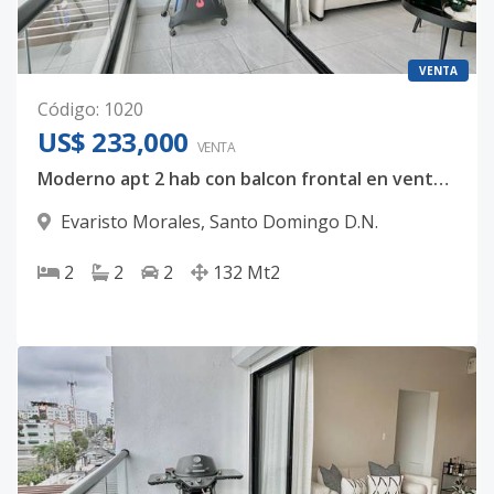
VENTA
Código
:
1020
US$ 233,000
VENTA
Moderno apt 2 hab con balcon frontal en venta Evaristo Morales
Evaristo Morales
,
Santo Domingo D.N.
2
2
2
132
Mt2