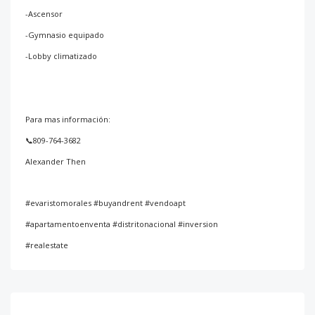
-Ascensor
-Gymnasio equipado
-Lobby climatizado
Para mas información:
📞809-764-3682
Alexander Then
#evaristomorales #buyandrent #vendoapt
#apartamentoenventa #distritonacional #inversion
#realestate