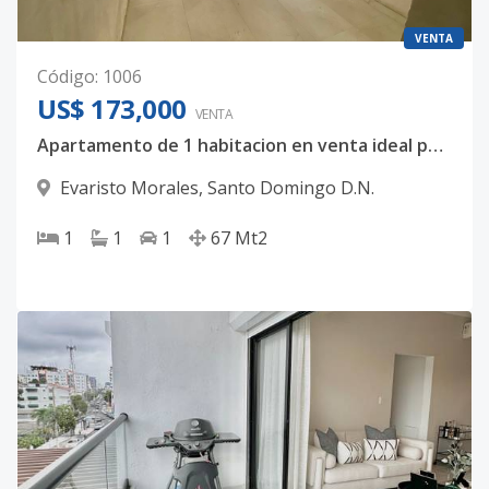
VENTA
Código
:
1006
US$ 173,000
VENTA
Apartamento de 1 habitacion en venta ideal para inversion Evaristo Morales con Area Social en el roof top
Evaristo Morales
,
Santo Domingo D.N.
1
1
1
67
Mt2