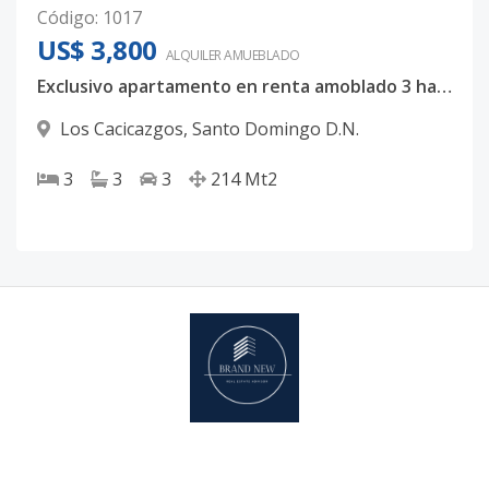
Código
:
1017
US$ 3,800
ALQUILER
AMUEBLADO
Exclusivo apartamento en renta amoblado 3 habitaciónes con estudio Av. Anacaona Los Cacicazgos D.N. Santo Domingo
Los Cacicazgos
,
Santo Domingo D.N.
3
3
3
214
Mt2